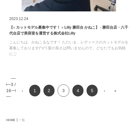
2023.12.24
【○ カットモデル募集中です！ ○ Lilly 勝田台 かねこ】 - 勝田台店・八千
代台店で美容室を運営する株式会社Lilly
こんにちは、かねこるなです！ ただいま、レディースのカットモデルを
募集しております(^o^) 髪の長さは問いませんので、どなたでもお気軽
にご
3 /
16
1
2
3
4
5
‹
›
»
HOME
一覧