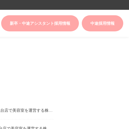
新卒・中途アシスタント採用情報
中途採用情報
【重要】Lilly勝田台店、店舗改装による休業のお知らせ - 勝田台店・八千代台店で美容室を運営する株式会社Lilly
2025年度 新卒生向け会社案内パンフレットのご案内 - 勝田台店・八千代台店で美容室を運営する株式会社Lilly