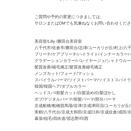
ご質問や予約の変更につきましては、
サロンまたはDMでも気兼ねなくお問い合わせくだ
美容室/Lilly /勝田台美容室
八千代市/佐倉市/勝田台/志津/ユーカリが丘/村上/八
ブリーチ/ケアブリーチ/ハイライト/インナーカラー
グラデーションカラー/バレイヤージュ/シャドウル
髪質改善/縮毛矯正/髪質改善縮毛矯正
メンズカット/フェード/マッシュ
スパイラルパーマ/ツイストパーマ/ツイストスパイ
韓国/韓国ヘア/ダブルカラー
ヘッドスパ/前髪カット/白髪染め/白髪ぼかし
ボブ/デジタルパーマ/前髪パーマ/部分パーマ
京成船橋/船橋競馬場/谷津/京成津田沼/ユーカリが丘
実籾/八千代台/京成大和田/京成臼井/京成佐倉/成田/
幕張/稲毛/四街道/習志野/印西