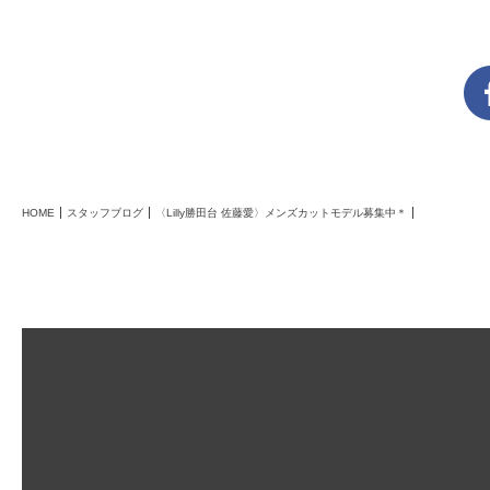
HOME
スタッフブログ
〈Lilly勝田台 佐藤愛〉メンズカットモデル募集中＊