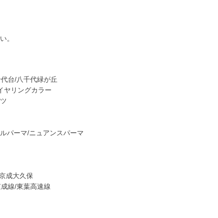
さい。
千代台/八千代緑が丘
/イヤリングカラー
ーツ
ラルパーマ/ニュアンスパーマ
/京成大久保
京成線/東葉高速線