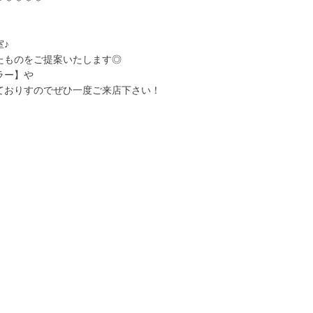
＊＊＊＊＊
♪
たものをご提案いたします◎
ラー】や
ておりすのでぜひ一度ご来店下さい！