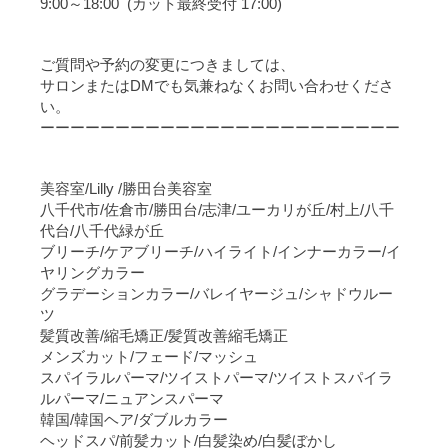
9:00～18:00 (カット最終受付 17:00)
ご質問や予約の変更につきましては、
サロンまたはDMでも気兼ねなくお問い合わせくださ
い。
ーーーーーーーーーーーーーーーーーーーーーーーー
美容室/Lilly /勝田台美容室
八千代市/佐倉市/勝田台/志津/ユーカリが丘/村上/八千
代台/八千代緑が丘
ブリーチ/ケアブリーチ/ハイライト/インナーカラー/イ
ヤリングカラー
グラデーションカラー/バレイヤージュ/シャドウルー
ツ
髪質改善/縮毛矯正/髪質改善縮毛矯正
メンズカット/フェード/マッシュ
スパイラルパーマ/ツイストパーマ/ツイストスパイラ
ルパーマ/ニュアンスパーマ
韓国/韓国ヘア/ダブルカラー
ヘッドスパ/前髪カット/白髪染め/白髪ぼかし