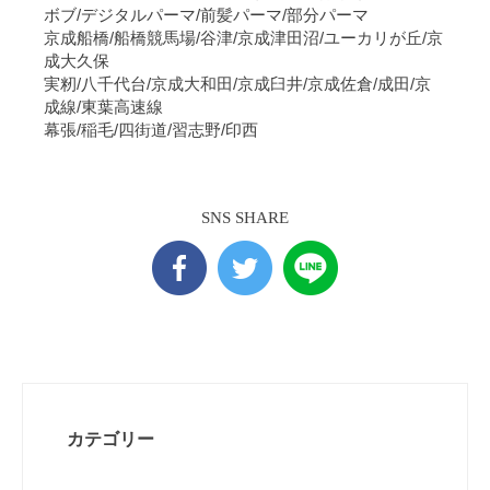
ボブ/デジタルパーマ/前髪パーマ/部分パーマ
京成船橋/船橋競馬場/谷津/京成津田沼/ユーカリが丘/京
成大久保
実籾/八千代台/京成大和田/京成臼井/京成佐倉/成田/京
成線/東葉高速線
幕張/稲毛/四街道/習志野/印西
SNS SHARE
カテゴリー