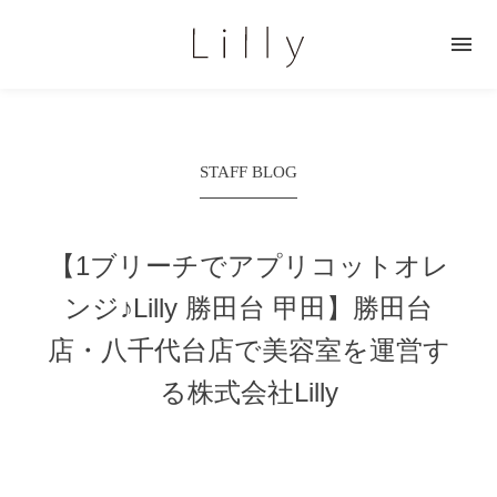

STAFF BLOG
【1ブリーチでアプリコットオレ
ンジ♪Lilly 勝田台 甲田】
勝田台
店・八千代台店で美容室を運営す
る株式会社Lilly